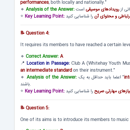
performances
, both locally and nationally."
تی از
رویدادهای موسیقی
Analysis of the Answer:
🔹
ارتباطی و محتوای آن
Key Learning Point:
⭐
📝 Question 4:
It requires its members to have reached a certain lev
🔹
Correct Answer:
A
📍
Location in Passage:
Club A (Whitehay Youth Mu
an intermediate standard
on their instrument."
in
اعضا باید حداقل به یک "
Analysis of the Answer:
🔹
باشند.
یازهای مهارتی صریح
Key Learning Point:
⭐
📝 Question 5:
One of its aims is to introduce its members to music 