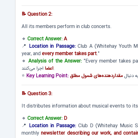
📝 Question 2:
All its members perform in club concerts.
🔹
Correct Answer:
A
📍
Location in Passage:
Club A (Whitehay Youth Mu
year, and
every member takes part
."
🔹
Analysis of the Answer:
اجرا می‌کنند.
اعضا
ه دنبال
مقداردهنده‌های شمول مطلق
Key Learning Point:
⭐
📝 Question 3:
It distributes information about musical events to i
🔹
Correct Answer:
D
📍
Location in Passage:
Club D (Whitehay Music So
monthly
newsletter describing our work, and contai