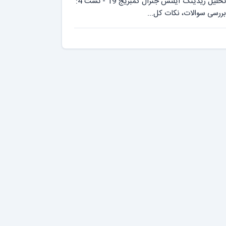
تحلیل ریدینگ آیلتس جنرال کمبریج 19 - تست 4:
بررسی سوالات، نکات کل...