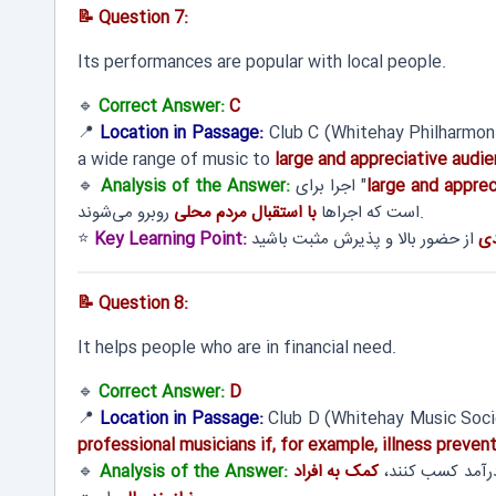
📝 Question 7:
Its performances are popular with local people.
🔹
Correct Answer:
C
📍
Location in Passage:
Club C (Whitehay Philharmoni
a wide range of music to
large and appreciative audi
large and appre
اجرا برای "
Analysis of the Answer:
🔹
روبرو می‌شوند.
است که اجراها
با استقبال مردم محلی
ی
Key Learning Point:
⭐
📝 Question 8:
It helps people who are in financial need.
🔹
Correct Answer:
D
📍
Location in Passage:
Club D (Whitehay Music Soci
professional musicians if, for example, illness preven
 درآمد کسب کنند،
کمک به افراد
Analysis of the Answer:
🔹