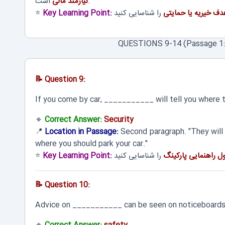
است.
نیازمند مالی
دف خیریه یا حمایتی
Key Learning Point:
⭐
QUESTIONS 9-14 (Passage 1: B
📝 Question 9:
If you come by car, ___________ will tell you where to
🔹
Correct Answer:
Security
📍
Location in Passage:
Second paragraph. "They will
where you should park your car."
 راهنمایی پارکینگ
Key Learning Point:
⭐
📝 Question 10:
Advice on ___________ can be seen on noticeboards