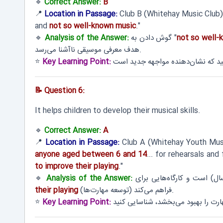
🔹
Correct Answer:
B
📍
Location in Passage:
Club B (Whitehay Music Club).
and
not so well-known music
."
not so well-
گوش دادن به "
Analysis of the Answer:
🔹
هدف معرفی موسیقی ناآشنا می‌رسد.
⭐
Key Learning Point:
📝 Question 6:
It helps children to develop their musical skills.
🔹
Correct Answer:
A
📍
Location in Passage:
Club A (Whitehay Youth Musi
anyone aged between 6 and 14
... for rehearsals a
to improve their playing
."
🔹
Analysis of the Answer:
(توسعه مهارت‌ها) فراهم می‌کند.
their playing
⭐
Key Learning Point: