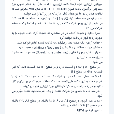
اروپایی ارزیابی شود (استاندارد اروپایی: A1 تا C2). به خاطر همین نوع
متفاوتی از آزمون تحت عنوان IELTS Life Skills در سال ۲۰۱۵ معرفی شد که
تفاوت های زیادی با دو عنوان قبلی دارد. که در زیر آنها را می خوانید.
- این آزمون سه سطح A2 ،A1 و B1 دارد و آزمون هر سطح جداگانه برگزار
می شود. از این روی، شرکت کننده باید انتخاب کند که در امتحان کدام سطح
شرکت می کند.
- نمره ندارد و شرکت کننده در هر سطحی که شرکت کرده فقط نتیجه را به
صورت رد یا قبول دریافت خواهد کرد.
- جواب آزمون یک هفته بعد از برگزاری به شرکت کننده اعلام خواهد شد.
- بخش مهارت خوانشی و نگارشی ( Reading و Writing) وجود ندارد.
- مهارت شنیداری و گفتاری (Listening و Speaking) به صورت همزمان از
طریق مصاحبه ارزیابی
می شود.
- در سطح A1 و A2 دو قسمت دارد و در سطح B1 سه قسمت دارد. که این
قسمت اضافه در سطح B1
یک تکلیف عملی ست که هر دو شرکت کننده باید به صورت یک تیم آن را
انجام دهند و این نکته قابل توجه است که عملکرد هیچ کدام بر دیگری تاثیر
ندارد و هر یک بر اساس عملکرد خودشان مورد ارزیابی قرار می گیرند.
- هر مصاحبه با حضور دو شرکت کننده و یک نفر مصاحبه کننده برگزار می
شود.
- مدت زمان آزمون در سطح A1 بین ۱۶ تا ۱۸ دقیقه، در سطح A2 تا ۲۰ دقیقه
و در سطح B1 تا ۲۲ دقیقه می باشد.
• آزمون آیلتس UKVI