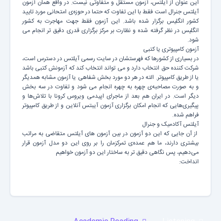
این عنوان از آیلتس، آزمون مستقل و متفاوتی نیست. در واقع همان آزمون
آیلتس جنرال است فقط با این تفاوت که حتما در حوزه‌ی امتحانی مورد تایید
کشور انگلیس برگزار شده باشد. این آزمون فقط جهت مهاجرت به کشور
انگلیس در نظر گرفته شده و نظارت بر مرکز برگزاری قدری دقیق تر انجام می
شود.
آزمون کامپیوتری یا کتبی
در بسیاری از کشورها که فهرستشان در سایت رسمی آیلتس در دسترس است،
شرکت کننده حق انتخاب دارد و می تواند انتخاب کند که آزمونش کتبی باشد
یا از طریق کامپیوتر. الته در هر دو مورد بخش شفاهی یا آزمون مشابه همدیگر
و به صورت مصاحبه‌ی چهره به چهره انجام می شود و تفاوت در سه بخش
دیگر است. در ایران هم بعد از ماجرای اپیدمی ویروس کرونا با تلاش‌ها و
پیگیری‌هایی که انجام امکان برگزاری آزمون آیبتس آنلاین و از طریق کامپیوتر
فراهم شده.
آیلتس آکادمیک و جنرال
از آن جایی که این دو آزمون در بین آزمون های آیلتس متقاضی به مراتب
بیشتری دارند، ما هم عمده‌ی تمرکزمان را بر روی این دو مدل آزمون قرار
می‌دهیم، پس نگاهی دقیق تر به ساختار این دو آزمون خواهیم
انداخت: