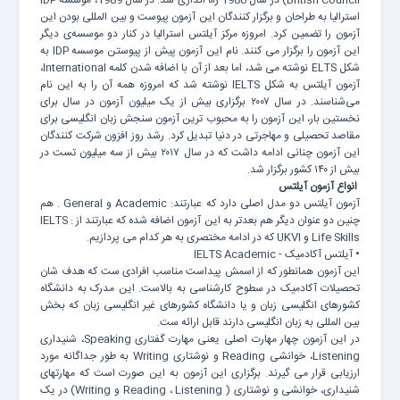
British Council) در سال 1980 راه اندازی شد. در سال 1989، موسسه IDP
استرالیا به طراحان و برگزار کنندگان این آزمون پیوست و بین المللی بودن این
آزمون را تضمین کرد. امروزه مرکز آیلتس استرالیا در کنار دو موسسه‌ی دیگر
این آزمون را برگزار می کنند. نام این آزمون پیش از پیوستن موسسه IDP به
شکل ELTS نوشته می شد، اما بعد از آن با اضافه شدن کلمه International،
آزمون آیلتس به شکل IELTS نوشته شد که امروزه همه آن را به این نام
می‌شناسند. در سال ۲۰۰۷ برگزاری بیش از یک میلیون آزمون در سال برای
نخستین بار، این آزمون را به محبوب ترین آزمون سنجش زبان انگلیسی برای
مقاصد تحصیلی و مهاجرتی در دنیا تبدیل کرد. رشد روز افزون شرکت کنندگان
این آزمون چنانی ادامه داشت که در سال ۲۰۱۷ بیش از سه میلیون تست در
بیش از ۱۴۰ کشور برگزار شد.
انواع آزمون آیلتس
آزمون آیلتس دو مدل اصلی دارد که عبارتند: Academic و General . هم
چنین دو عنوان دیگر هم بعدتر به این آزمون اضافه شده که عبارتند از : IELTS
Life Skills و UKVI که در ادامه مختصری به هر کدام می پردازیم.
• آیلتس آکادمیک - IELTS Academic
این آزمون همانطور که از اسمش پیداست مناسب افرادی ست که هدف شان
تحصیلات آکادمیک در سطوح کارشناسی به بالاست. این مدرک به دانشگاه
کشورهای انگلیسی زبان و یا دانشگاه کشورهای غیر انگلیسی زبان که بخش
بین المللی به زبان انگلیسی دارند قابل ارائه ست.
در این آزمون چهار مهارت اصلی یعنی مهارت گفتاری Speaking، شنیداری
Listening، خوانشی Reading و نوشتاری Writing به طور جداگانه مورد
ارزیابی قرار می گیرند. برگزاری این آزمون به این صورت است که مهارتهای
شنیداری، خوانشی و نوشتاری ( Reading ، Listening و Writing) در یک