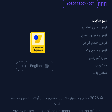
989113074407+
منو سایت
آزمون های تعاملی
آزمون تعیین سطح
آزمون جامع گرامر
آزمون جامع وکب
دوره آموزشی
موضوعی
English
oggle theme
تماس با ما
© 2026 تمامی حقوق مادی و معنوی برای آیلتس لمون محفوظ
است.
Privacy policy
Cookies Settings
Terms of use