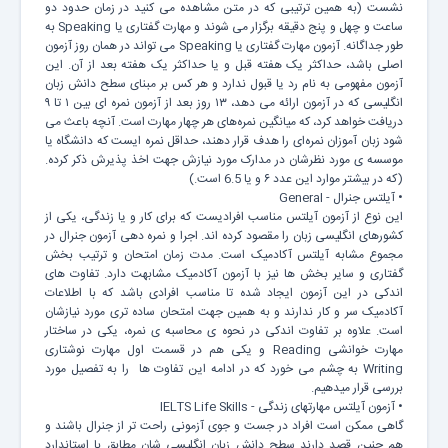
نشست (به همین ترتیبی که در متن مشاهده می کنید در زمان حدود دو
ساعت و چهل و پنج دقیقه برگزار می شوند و مهارت گفتاری یا Speaking به
طور جداگانه. آزمون مهارت گفتاری یا Speaking می تواند در همان روز آزمون
اصلی باشد، حداکثر یک هفته قبل و یا حداکثر یک هفته بعد از آن. این
آزمون مفهومی به نام رد یا قبول ندارد و هر کس بر مبنای سطح دانش زبان
انگلیسی که در آزمون ارائه می دهد، ۱۳ روز بعد از آزمون نمره ای بین ۱ تا ۹
دریافت خواهد کرد، که میانگین نمره‌های هر چهار مهارت است. آنچه باعث می
شود زبان آموزان نمره‌ای را هدف قرار دهند، حداقل نمره ایست که دانشگاه یا
موسسه ی مورد نظرشان در مدارک مورد نیازش جهت اخذ پذیرش ذکر کرده.
(که در بیشتر موارد این عدد ۶ و یا 6.5 است.)
• آیلتس جنرال - General
این نوع از آزمون آیلتس مناسب افرادیست که برای کار و یا زندگی، یکی از
کشورهای انگلیسی زبان را مقصود کرده اند. اجرا و نمره دهی آزمون جنرال در
مجموع مشابه آیلتس آکادمیک است. مدت زمان امتحان و ترتیب بخش
گفتاری و سایر بخش ها نیز با آزمون آکادمیک مشابهت دارد. تفاوت های
اندکی در این آزمون ایجاد شده تا مناسب افرادی باشد که با اطلاعات
آکادمیک سر و کار ندارند و به همین جهت امتحان ساده تری مورد نیازشان
است. علاوه بر تفاوت اندکی در نحوه ی محاسبه ی نمره، یکی در ساختار
مهارت خوانشی Reading و یکی هم در قسمت اول مهارت نوشتاری
Writing به چشم می خورد که در ادامه این تفاوت ها را به تفصیل مورد
بررسی قرار میدهیم.
• آزمون آیلتس مهارتهای زندگی - IELTS Life Skills
گاهی ممکن است افراد در جست و جوی آزمونی راحت تر از جنرال باشند و
هم چنین قصد دارند سطح دانش زبان انگلیسی شان مطابق با استاندارد