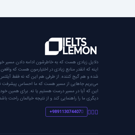
دلایل زیادی هست که به خاطرشون ادامه دادن مسیر خو
اینه که انقدر منابع زیادی در اختیارمون هست که واق
شده و هم گیج کننده. از طرفی هم این که نه فقط آیلت
می‌بریم جاهایی از مسیر هست که ما احساس پیشرفت ندا
این که آیا در مسیر درست هستیم یا نه. برای همین خودخ
دیگری ما را راهنمایی کند و از نتیجه خیالمان راحت باشد
989113074407+