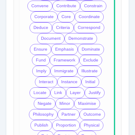
Convene
Contribute
Constrain
Corporate
Core
Coordinate
Deduce
Criteria
Correspond
Document
Demonstrate
Ensure
Emphasis
Dominate
Fund
Framework
Exclude
Imply
Immigrate
Illustrate
Interact
Instance
Initial
Locate
Link
Layer
Justify
Negate
Minor
Maximise
Philosophy
Partner
Outcome
Publish
Proportion
Physical