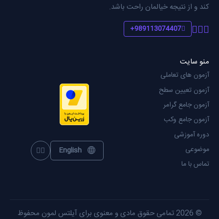
کند و از نتیجه خیالمان راحت باشد.
989113074407+
منو سایت
آزمون های تعاملی
آزمون تعیین سطح
آزمون جامع گرامر
آزمون جامع وکب
دوره آموزشی
موضوعی
English
oggle theme
تماس با ما
© 2026 تمامی حقوق مادی و معنوی برای آیلتس لمون محفوظ