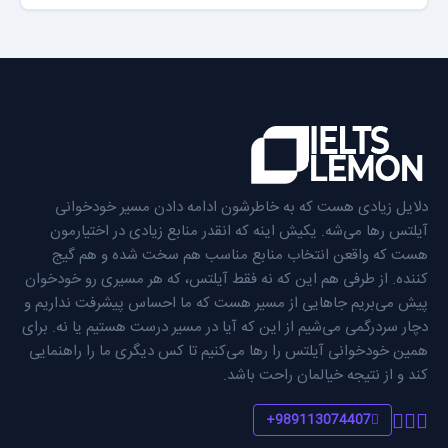
دلایل زیادی هست که به خاطرشون ادامه دادن مسیر خودخوانی
آیلتس رها می‌شه. یکیش اینه که انقدر منابع زیادی در اختیارمون
هست که واقعن انتخاب منابع مناسب هم سخت شده و هم گیج
کننده. از طرفی هم این که نه فقط آیلتس، که هر مسیری رو خودخوان
پیش می‌بریم جاهایی از مسیر هست که ما احساس پیشرفت نداریم و
دچار سردرگمی می‌شیم از این که آیا در مسیر درست هستیم یا نه. برای
همین خودخوانی آیلتس را رها می‌کنیم تا کس دیگری ما را راهنمایی
کند و از نتیجه خیالمان راحت باشد.
989113074407+