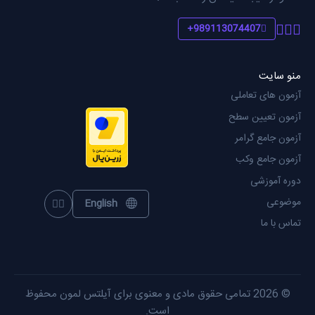
989113074407+
منو سایت
آزمون های تعاملی
آزمون تعیین سطح
آزمون جامع گرامر
آزمون جامع وکب
دوره آموزشی
موضوعی
English
oggle theme
تماس با ما
© 2026 تمامی حقوق مادی و معنوی برای آیلتس لمون محفوظ
است.