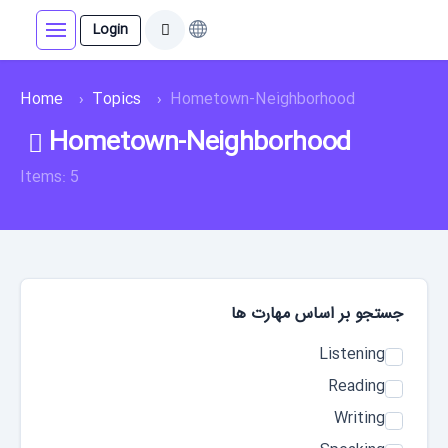
Login
Home
Topics
Hometown-Neighborhood
Hometown-Neighborhood
Items: 5
جستجو بر اساس مهارت‌ ها
Listening
Reading
Writing