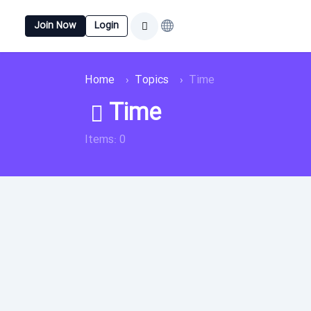
Join Now
Login
Home
Topics
Time
Time
Items: 0