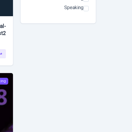
Speaking
al-
st2
مش
ting