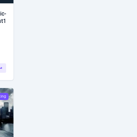
ic-
st1
مش
ting