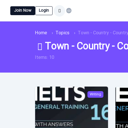
Join Now
Login
Home
Topics
Town - Country - Countr
Town - Country - Co
Items: 10
Writing