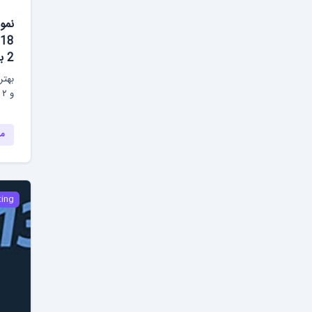
نمو
2 با پاسخ نمونه
و ۲ تست ۳ کتاب کمبریج ۱۸...
مش
ting