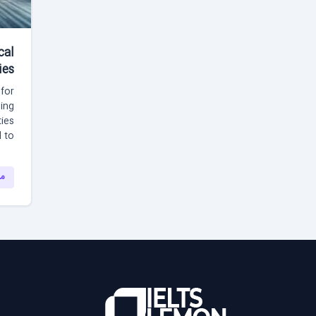
cal
ies
 for
ding
ties
o...
مش